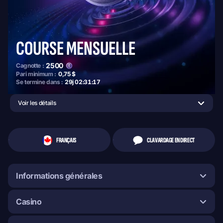
COURSE MENSUELLE
2500
Cagnotte :
Pari minimum :
0,75 $
Se termine dans :
29j 02:31:17
Voir les détails
FRANÇAIS
CLAVARDAGE EN DIRECT
Informations générales
Casino