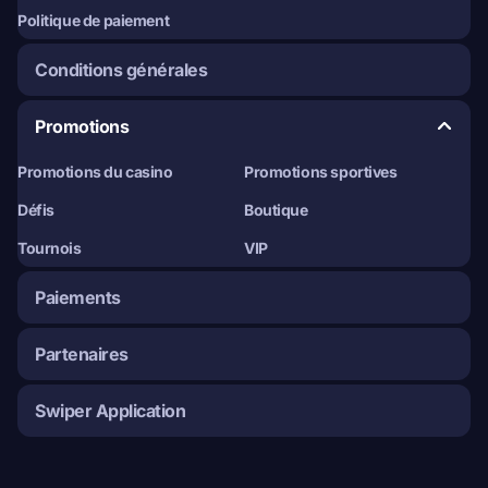
Politique de paiement
Conditions générales
Promotions
Promotions du casino
Promotions sportives
Défis
Boutique
Tournois
VIP
Paiements
Partenaires
Swiper Application