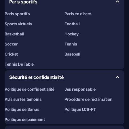
Paris sportifs
Paris sportifs
Paris en direct
Sports virtuels
Football
Basketball
Hockey
Soccer
Tennis
Cricket
Baseball
Tennis De Table
Sécurité et confidentialité
Politique de confidentialité
Jeu responsable
Avis sur les témoins
Procédure de réclamation
Politique de Bonus
Politique LCB-FT
Politique de paiement