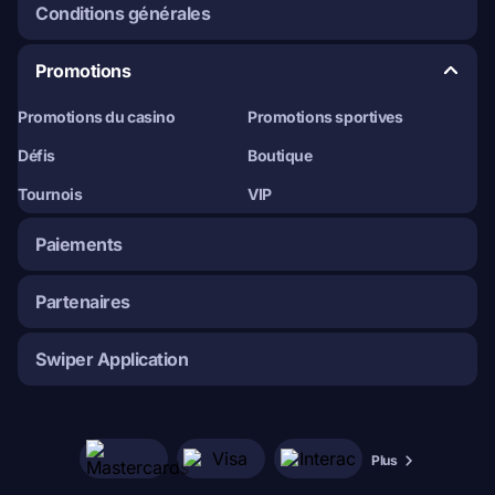
Conditions générales
Promotions
Promotions du casino
Promotions sportives
Défis
Boutique
Tournois
VIP
Paiements
Partenaires
Swiper Application
Plus