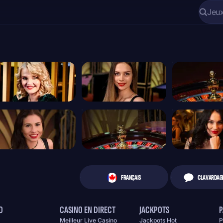
Jeux
acle Blaze
Oracle 360
AutoRoulette 2
rtomaso Casino Roulette 2
AutoRoulette 1
Blackjack 8
FRANÇAIS
CLAVARDAGE
O
CASINO EN DIRECT
JACKPOTS
P
Meilleur Live Casino
Jackpots Hot
P