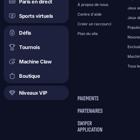
Paris en direct
À propos de nous
Jeux e
Centre d'aide
Sports virtuels
Jeux d
Créer un raccourci
Popula
Défis
Plan du site
Nouve
Tournois
Exclusi
Machin
Machine Claw
Tous le
Boutique
Niveaux VIP
PAIEMENTS
PARTENAIRES
SWIPER
APPLICATION