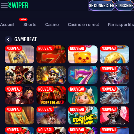
SE CONNECTER
S'INSCRIRE
Accueil
Shorts
Casino
Casino en direct
Paris sportifs
GAMEBEAT
NOUVEAU
NOUVEAU
NOUVEAU
NOUVEAU
Book of Khonsu
Hell Cash
Sugar Wins
Thor Power: Whack & Win
NOUVEAU
Clint West Wild
Max Miner
Fortune Bet
Teslamania
NOUVEAU
NOUVEAU
NOUVEAU
NOUVEAU
Lucky Wildano
Spin 4 Dead 2: Zombietown
Skandipigs
Zeus: Divine Riches
NOUVEAU
NOUVEAU
NOUVEAU
NOUVEAU
Book Of Mummies
Freak Out
Fortune of Flint!
BLOODY WALTZ
NOUVEAU
NOUVEAU
NOUVEAU
NOUVEAU
Fortune Five Xmas
Clint Westwild: Jingleguns
Fortune Five Xmas Double
Buffalo Christmas Canyon