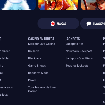
FRANÇAIS
CLAVARDAGE
O
CASINO EN DIRECT
JACKPOTS
P
Meilleur Live Casino
Jackpots Hot
P
n direct
Roulette
Nouveaux Jackpots
P
e table
Blackjack
Jackpots Quoditiens
S
ire
Game Shows
Tous les jackpots
F
au
Baccarat & dés
B
f
Poker
H
es à sous
Tous les jeux de Live
S
Casino
s jeux
T
C