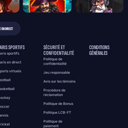
 EN DIRECT
ARIS SPORTIFS
SÉCURITÉ ET
CONDITIONS
CONFIDENTIALITÉ
GÉNÉRALES
aris sportifs
Politique de
aris en direct
confidentialité
ports virtuels
Jeu responsable
ootball
Avis sur les témoins
asketball
Procédure de
réclamation
ockey
Politique de Bonus
occer
Politique LCB-FT
ennis
Politique de
ricket
paiement