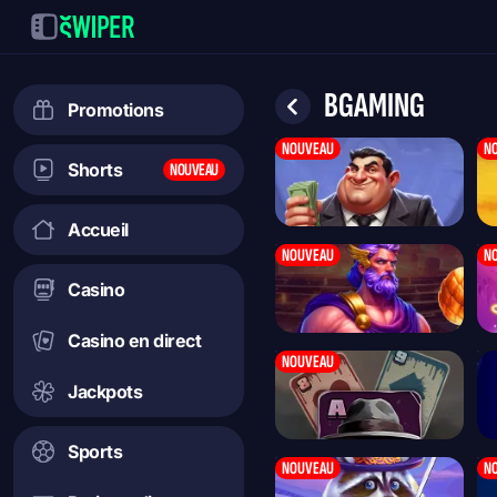
BGAMING
Promotions
NOUVEAU
N
Money Maker
Ch
Shorts
NOUVEAU
Accueil
NOUVEAU
N
Clash of Gods: Anubis vs Hades
Ar
Casino
Casino en direct
NOUVEAU
Wild Card Gang
Wi
Jackpots
Sports
NOUVEAU
N
Wild Heart
Wi